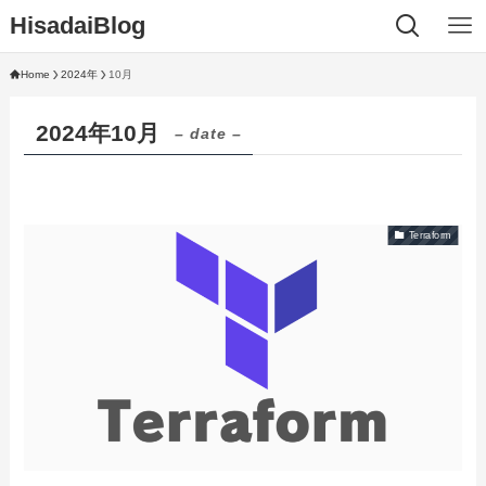
HisadaiBlog
Home
2024年
10月
2024年10月
– date –
Terraform