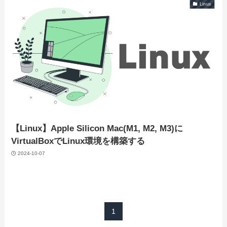
Linux
【Linux】Apple Silicon Mac(M1, M2, M3)に
VirtualBoxでLinux環境を構築する
2024-10-07
1